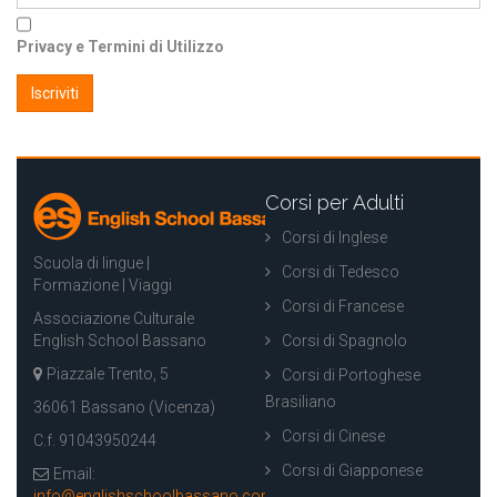
Privacy e Termini di Utilizzo
Corsi per Adulti
Corsi di Inglese
Scuola di lingue |
Corsi di Tedesco
Formazione | Viaggi
Corsi di Francese
Associazione Culturale
English School Bassano
Corsi di Spagnolo
Piazzale Trento, 5
Corsi di Portoghese
Brasiliano
36061 Bassano (Vicenza)
Corsi di Cinese
C.f. 91043950244
Corsi di Giapponese
Email:
info@englishschoolbassano.com