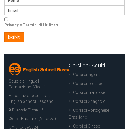
Privacy e Termini di Utilizzo
Corsi per Adulti
Corsi di Inglese
Scuola di lingue |
Corsi di Tedesco
Formazione | Viaggi
Corsi di Francese
Associazione Culturale
English School Bassano
Corsi di Spagnolo
Piazzale Trento, 5
Corsi di Portoghese
Brasiliano
36061 Bassano (Vicenza)
Corsi di Cinese
C.f. 91043950244