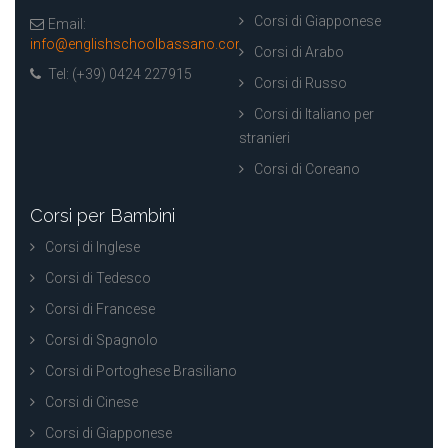
Corsi di Giapponese
Email:
info@englishschoolbassano.com
Corsi di Arabo
Tel: (+39) 0424 227915
Corsi di Russo
Corsi di Italiano per
stranieri
Corsi di Coreano
Corsi per Bambini
Corsi di Inglese
Corsi di Tedesco
Corsi di Francese
Corsi di Spagnolo
Corsi di Portoghese Brasiliano
Corsi di Cinese
Corsi di Giapponese