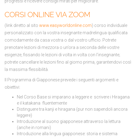
progressi e ricevere consigli mirati per migliorare.
CORSI ONLINE VIA ZOOM
(link diretto al sito
www.easyworldonline.com
) corso individuale
personalizzato con la vostra insegnante madrelingua qualificata
comodamente da casa vostra o dal vostro ufficio. Potrete
prenotare lezioni di mezzora o un’ora a seconda delle vostre
esigenze, fissando le lezioni di volta in volta con l’insegnante;
potrete cancellare le lezioni fino al giorno prima, garantendovi così
la massima flessibilità.
Il Programma di Giapponese prevede i seguenti argomenti e
obiettivi:
Nel Corso Base si imparano a leggere e scrivere i Hiragana
e il katakana fluentemente
Distinguere tra kanji e hiragana (pur non sapendoli ancora
leggere)
Introduzione al suono giapponese attraverso la lettura
(anche in romani)
Introduzione alla lingua giapponese: storia e sistema