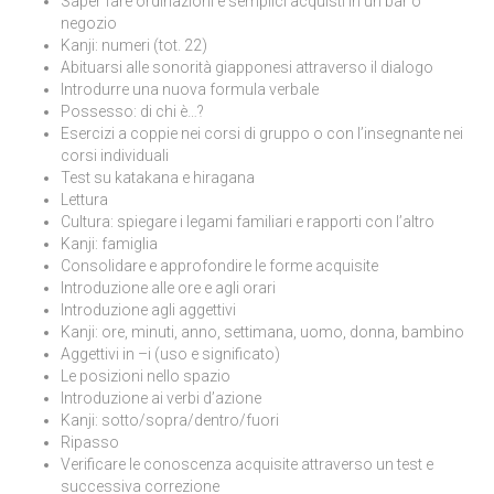
Saper fare ordinazioni e semplici acquisti in un bar o
negozio
Kanji: numeri (tot. 22)
Abituarsi alle sonorità giapponesi attraverso il dialogo
Introdurre una nuova formula verbale
Possesso: di chi è…?
Esercizi a coppie nei corsi di gruppo o con l’insegnante nei
corsi individuali
Test su katakana e hiragana
Lettura
Cultura: spiegare i legami familiari e rapporti con l’altro
Kanji: famiglia
Consolidare e approfondire le forme acquisite
Introduzione alle ore e agli orari
Introduzione agli aggettivi
Kanji: ore, minuti, anno, settimana, uomo, donna, bambino
Aggettivi in –i (uso e significato)
Le posizioni nello spazio
Introduzione ai verbi d’azione
Kanji: sotto/sopra/dentro/fuori
Ripasso
Verificare le conoscenza acquisite attraverso un test e
successiva correzione