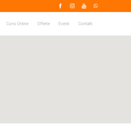
Corsi Online
Offerte
Eventi
Contatti