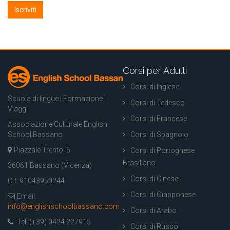
Corsi per Adulti
Corsi di Inglese
Scuola di lingue | Formazione |
Corsi di Tedesco
Viaggi
Corsi di Francese
Associazione Culturale English
School Bassano
Corsi di Spagnolo
Piazzale Trento, 5
Corsi di Portoghese
Brasiliano
36061 Bassano (Vicenza)
Corsi di Cinese
C.f. 91043950244
Corsi di Giapponese
Email:
info@englishschoolbassano.com
Corsi di Arabo
Tel: (+39) 0424 227915
Corsi di Russo