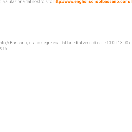
t di valutazione dal nostro sito
http://www.englishschoolbassano.com/l
o,5 Bassano; orario segreteria dal lunedì al venerdì dalle 10.00-13.00 e
7915