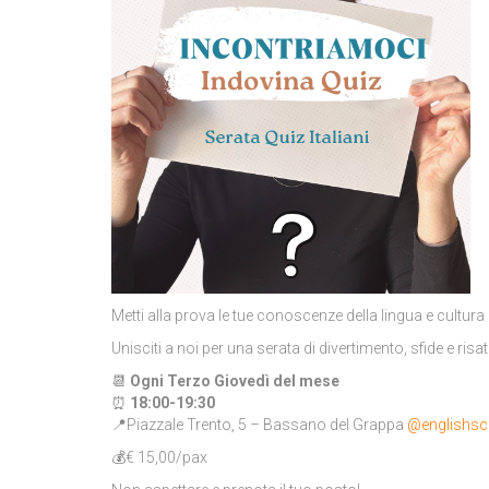
Metti alla prova le tue conoscenze della lingua e cultura 
Unisciti a noi per una serata di divertimento, sfide e ri
📆
Ogni Terzo Giovedì del mese
⏰
18:00-19:30
📍Piazzale Trento, 5 – Bassano del Grappa
@englishs
💰€ 15,00/pax