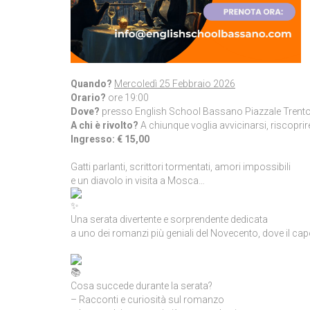
Quando?
Mercoledì 25 Febbraio 2026
Orario?
ore 19:00
Dove?
presso English School Bassano Piazzale Trento
A chi è rivolto?
A chiunque voglia avvicinarsi, riscopr
Ingresso:
€ 15,00
Gatti parlanti, scrittori tormentati, amori impossibili
e un diavolo in visita a Mosca…
Una serata divertente e sorprendente dedicata
a uno dei romanzi più geniali del Novecento, dove il capo
Cosa succede durante la serata?
– Racconti e curiosità sul romanzo