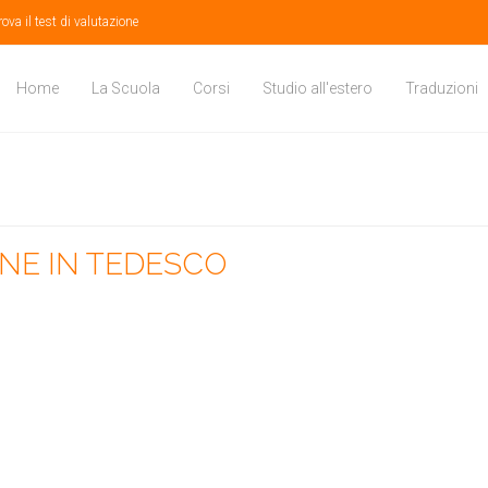
rova il test di valutazione
Home
La Scuola
Corsi
Studio all'estero
Traduzioni
NE IN TEDESCO