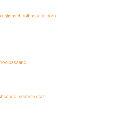
englishschoolbassano.com
choolbassano
ishschoolbassano.com