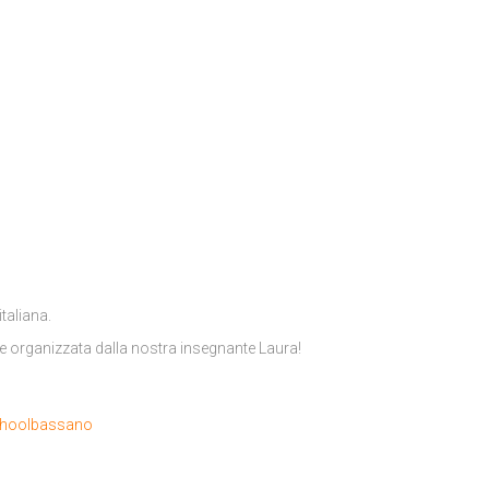
italiana.
sate organizzata dalla nostra insegnante Laura!
choolbassano