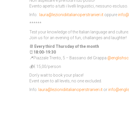
Non aspettare e prenota il tuo posto!
Evento aperto a tutti i livelli linguistici, nessuno escluso.
Info:
laura@lezionidiitalianoperstranieri.it
oppure
info@
******
Test your knowledge of the Italian language and culture.
Join us for an evening of fun, challanges and laughter!
📆
Every third Thursday of the month
⏰
18:00-19:30
📍Piazzale Trento, 5 – Bassano del Grappa
@englishs
💰€ 15,00/person
Don’y wait to book your place!
Event open to all levels, no one excluded.
Info:
laura@lezionidiitalianoperstranieri.it
or
info@engl