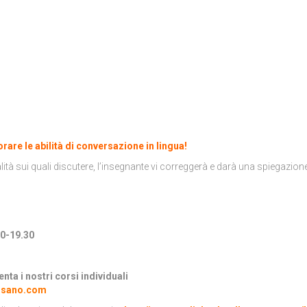
are le abilità di conversazione in lingua!
alità sui quali discutere, l’insegnante vi correggerà e darà una spiegazion
0-19.30
nta i nostri corsi individuali
ssano.com