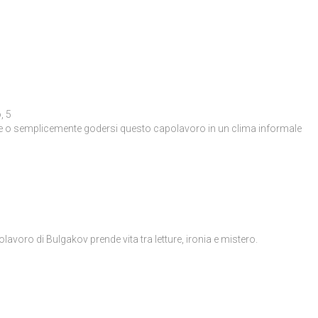
, 5
ire o semplicemente godersi questo capolavoro in un clima informale
lavoro di Bulgakov prende vita tra letture, ironia e mistero.