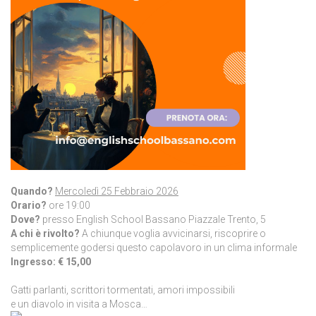
Quando?
Mercoledì 25 Febbraio 2026
Orario?
ore 19:00
Dove?
presso English School Bassano Piazzale Trento, 5
A chi è rivolto?
A chiunque voglia avvicinarsi, riscoprire o
semplicemente godersi questo capolavoro in un clima informale
Ingresso:
€ 15,00
Gatti parlanti, scrittori tormentati, amori impossibili
e un diavolo in visita a Mosca…