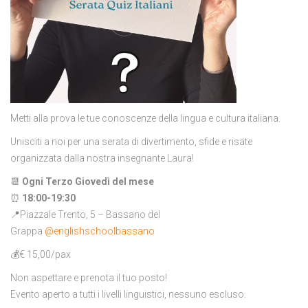
Metti alla prova le tue conoscenze della lingua e cultura italiana.
Unisciti a noi per una serata di divertimento, sfide e risate
organizzata dalla nostra insegnante Laura!
📆
Ogni Terzo Giovedì del mese
⏰
18:00-19:30
📍Piazzale Trento, 5 – Bassano del
Grappa
@englishschoolbassano
💰€ 15,00/pax
Non aspettare e prenota il tuo posto!
Evento aperto a tutti i livelli linguistici, nessuno escluso.