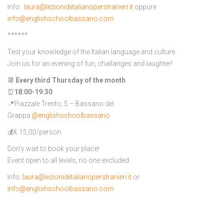
Info:
laura@lezionidiitalianoperstranieri.it
oppure
info@englishschoolbassano.com
******
Test your knowledge of the Italian language and culture.
Join us for an evening of fun, challanges and laughter!
📆
Every third Thursday of the month
⏰
18:00-19:30
📍Piazzale Trento, 5 – Bassano del
Grappa
@englishschoolbassano
💰€ 15,00/person
Don’y wait to book your place!
Event open to all levels, no one excluded.
Info:
laura@lezionidiitalianoperstranieri.it
or
info@englishschoolbassano.com