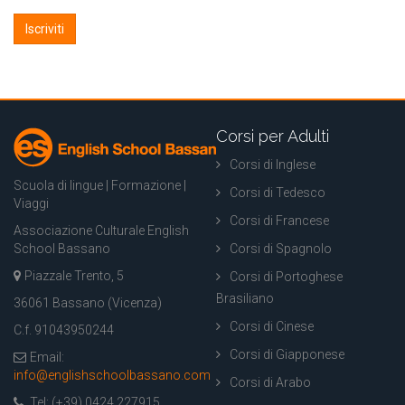
Corsi per Adulti
Corsi di Inglese
Scuola di lingue | Formazione |
Corsi di Tedesco
Viaggi
Corsi di Francese
Associazione Culturale English
School Bassano
Corsi di Spagnolo
Piazzale Trento, 5
Corsi di Portoghese
Brasiliano
36061 Bassano (Vicenza)
Corsi di Cinese
C.f. 91043950244
Corsi di Giapponese
Email:
info@englishschoolbassano.com
Corsi di Arabo
Tel: (+39) 0424 227915