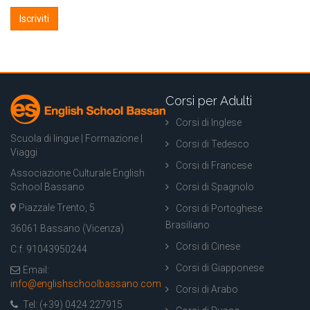
Corsi per Adulti
Corsi di Inglese
Scuola di lingue | Formazione |
Corsi di Tedesco
Viaggi
Corsi di Francese
Associazione Culturale English
School Bassano
Corsi di Spagnolo
Piazzale Trento, 5
Corsi di Portoghese
Brasiliano
36061 Bassano (Vicenza)
Corsi di Cinese
C.f. 91043950244
Corsi di Giapponese
Email:
info@englishschoolbassano.com
Corsi di Arabo
Tel: (+39) 0424 227915