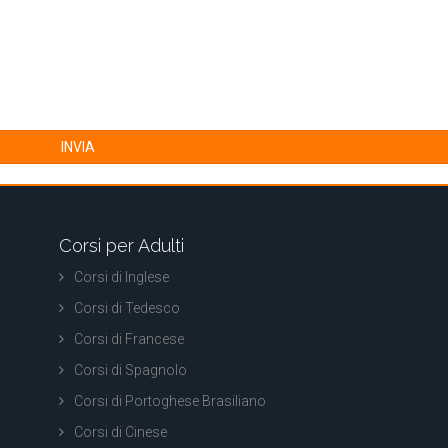
INVIA
Corsi per Adulti
Corsi di Inglese
Corsi di Tedesco
Corsi di Francese
Corsi di Spagnolo
Corsi di Portoghese Brasiliano
Corsi di Cinese