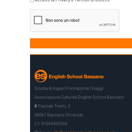
Accetto la Privacy e Termini di utilizzo
Scuola di lingue | Formazione | Viaggi
Associazione Culturale English School Bassano
Piazzale Trento, 5
36061 Bassano (Vicenza)
C.f. 91043950244