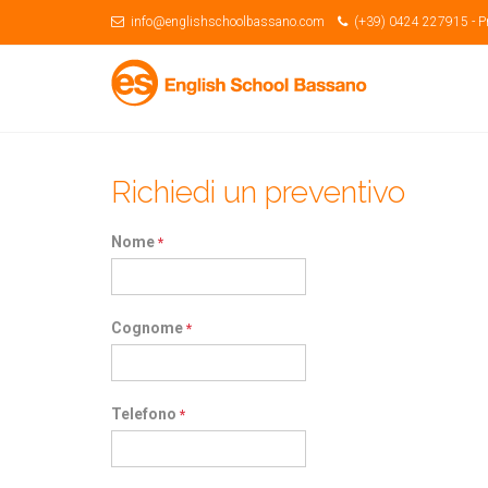
info@englishschoolbassano.com
(+39) 0424 227915 -
P
Richiedi un preventivo
Nome
*
Cognome
*
Telefono
*