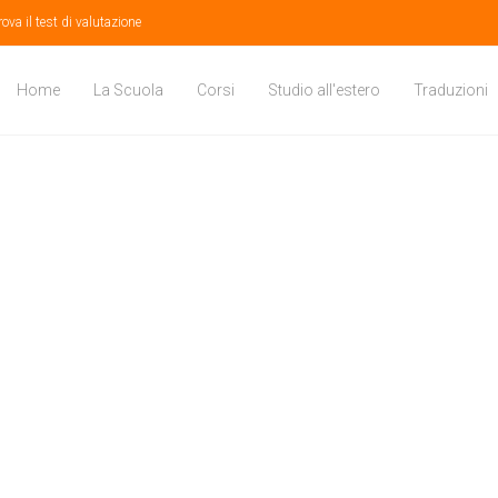
rova il test di valutazione
Home
La Scuola
Corsi
Studio all'estero
Traduzioni